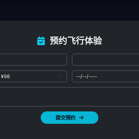
预约飞行体验
提交预约