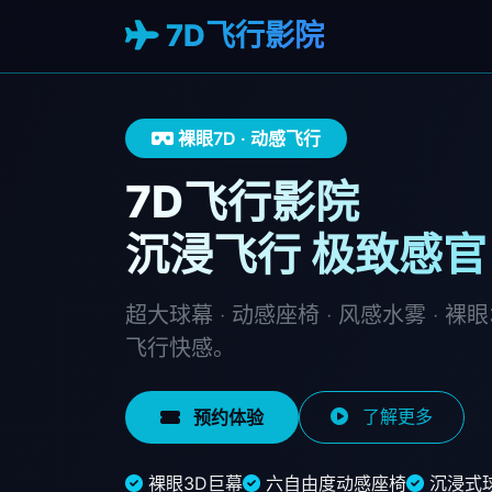
7D飞行影院
裸眼7D · 动感飞行
7D飞行影院
沉浸飞行 极致感官
超大球幕 · 动感座椅 · 风感水雾 ·
飞行快感。
了解更多
预约体验
裸眼3D巨幕
六自由度动感座椅
沉浸式