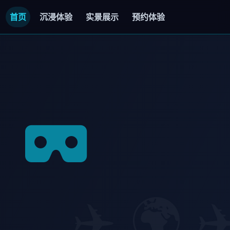
首页
沉浸体验
实景展示
预约体验