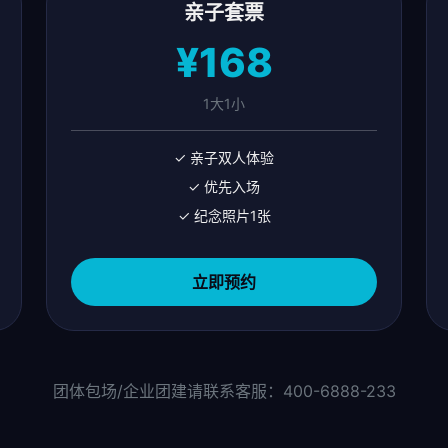
亲子套票
¥168
1大1小
✓ 亲子双人体验
✓ 优先入场
✓ 纪念照片1张
立即预约
团体包场/企业团建请联系客服：400-6888-233